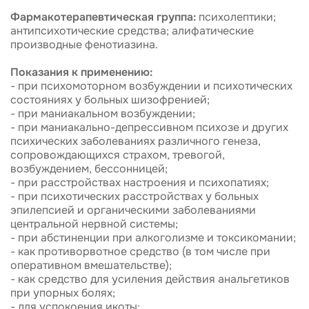
Фармакотерапевтическая группа:
психолептики;
антипсихотические средства; алифатические
производные фенотиазина.
Показания к применению:
- при психомоторном возбуждении и психотических
состояниях у больных шизофренией;
- при маниакальном возбуждении;
- при маниакально-депрессивном психозе и других
психических заболеваниях различного генеза,
сопровождающихся страхом, тревогой,
возбуждением, бессонницей;
- при расстройствах настроения и психопатиях;
- при психотических расстройствах у больных
эпилепсией и органическими заболеваниями
центральной нервной системы;
- при абстиненции при алкоголизме и токсикомании;
- как противорвотное средство (в том числе при
оперативном вмешательстве);
- как средство для усиления действия анальгетиков
при упорных болях;
- для успокоения икоты;