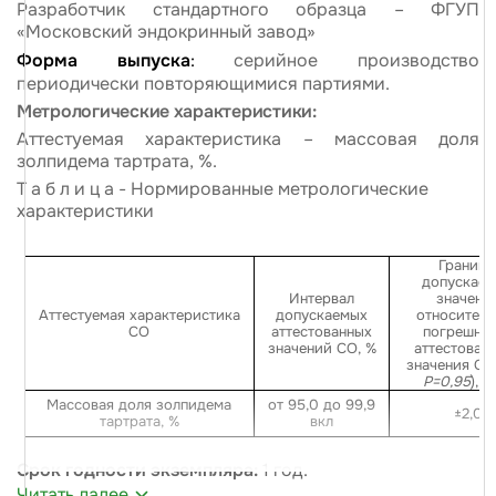
Разработчик стандартного образца – ФГУП
«Московский эндокринный завод»
Форма выпуска
:
серийное производство
периодически повторяющимися партиями.
Метрологические характеристики:
Аттестуемая характеристика – массовая доля
золпидема тартрата, %.
Т а б л и ц а - Нормированные метрологические
характеристики
Границ
допускае
Интервал
значени
Аттестуемая характеристика
допускаемых
относитель
СО
аттестованных
погрешно
значений СО, %
аттестован
значения СО
Р=0,95
), ±
Массовая доля золпидема
от 95,0 до 99,9
±2,0
тартрата, %
вкл
Срок годности экземпляра:
1 год.
Читать далее