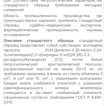
при соответствии метрологических характеристик
стандартного образца требованиям методики
измерений.
Область промышленности, производства, где
преимущественно надлежит применять стандартный
образец: судебно-медицинская экспертиза,
фармацевтическая промышленность, научные
исследования
Описание стандартного образца:
стандартный
образец представляет собой субстанцию золпидема
тартрата, (
N
,
N
-Диметил-2-[6-метил-2-(4-
толил)имидазо[1,2-α]пиридин-3-ил](2
R
,3
R
)-2,3-
дигидроксибутандиоат (2:1)), почти белый
гигроскопический
кристаллический порошок,
расфасованный массой не менее (10±1) мг, по
требованию заказчика, в виалы из стекла объемами 2
3
3
3
см
, 4 см
или 10 см
, с обжимными колпачками.
Каждая виала снабжается этикеткой с указанием
идентификационного номера экземпляра,
помещается в zip-пакет, снабженный этикеткой,
оформленной согласно требованиям ГОСТ Р 8.691-
2010.