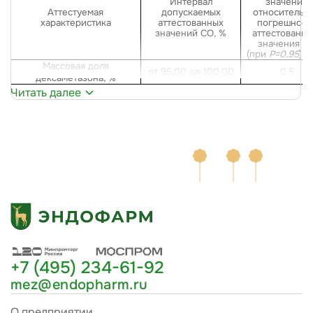
Интервал
значений
Аттестуемая
допускаемых
относительн
характеристика
аттестованных
погрешност
значений СО, %
аттестованно
значения С
(при
Р=0,95
), 
Массовая доля
от 95,00 до 100,00
0,5
дексаметазона
, %
Читать далее
+7 (495) 234-61-92
mez@endopharm.ru
О предприятии