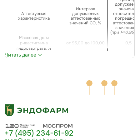
допускаемы
Интервал
значений
Аттестуемая
допускаемых
относительн
характеристика
аттестованных
погрешност
значений СО, %
аттестованно
значения С
(при
Р=0,95
), 
Массовая доля
ривастигмина
от 95,00 до 100,00
0,5
гидротартрата
, %
Читать далее
+7 (495) 234-61-92