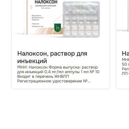
Налоксон, раствор для
На
инъекций
МНН
50 
МНН: Налоксон Форма выпуска: раствор
Рег
для инъекций 0,4 мг/мл ампулы 1 мл № 10
ЛП-
Входит в перечень ЖНВЛП
Фар
Регистрационное удостоверение №
опи
ЛП-000266 По рецепту
Пок
Фармакотерапевтическая группа:
алк
опиоидных рецепторов антагонист.
Показания к применению...