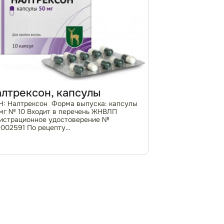
лтрексон, капсулы
: Налтрексон Форма выпуска: капсулы
мг № 10 Входит в перечень ЖНВЛП
истрационное удостоверение №
002591 По рецепту
макотерапевтическая группа:
оидных рецепторов антагонист.
азания к применению: - лечение
огольной за...