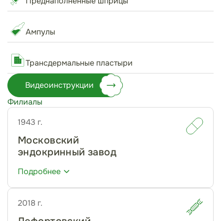
Преднаполненные шприцы
Ампулы
Трансдермальные пластыри
Видеоинструкции
Филиалы
1943 г.
Московский
эндокринный завод
Подробнее
15 000
2
м
общая площадь
2018 г.
500+
млн ед.