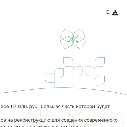
е 117 млн. руб., большая часть которой будет
ехов на реконструкцию для создания современного
х систем и трансмукозальных пленок,