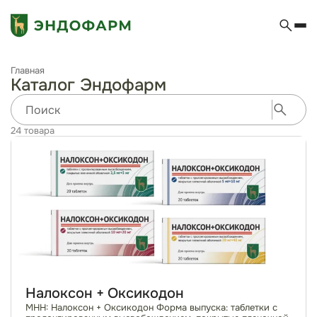
Главная
Каталог Эндофарм
24 товара
Налоксон + Оксикодон
МНН: Налоксон + Оксикодон Форма выпуска: таблетки с