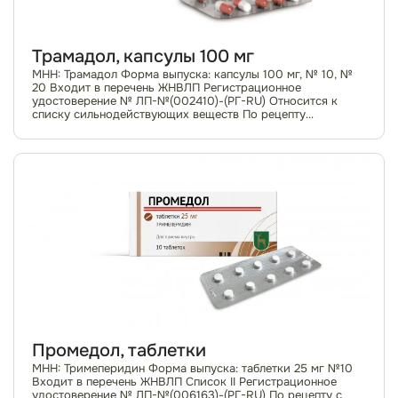
Трамадол, капсулы 100 мг
МНН: Трамадол Форма выпуска: капсулы 100 мг, № 10, №
20 Входит в перечень ЖНВЛП Регистрационное
удостоверение № ЛП-№(002410)-(РГ-RU) Относится к
списку сильнодействующих веществ По рецепту
Фармакотерапевтическая группа: анальгезирующее сред...
Промедол, таблетки
МНН: Тримеперидин Форма выпуска: таблетки 25 мг №10
Входит в перечень ЖНВЛП Список II Регистрационное
удостоверение № ЛП-№(006163)-(РГ-RU) По рецепту с