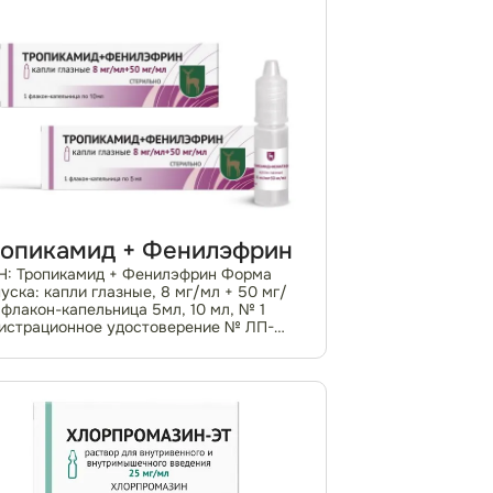
ропикамид + Фенилэфрин
: Тропикамид + Фенилэфрин Форма
уска: капли глазные, 8 мг/мл + 50 мг/
 флакон-капельница 5мл, 10 мл, № 1
истрационное удостоверение № ЛП-
06909)-(РГ-RU) По рецепту
макотерапевтическая группа: средства,
меняемые в офтальмо...