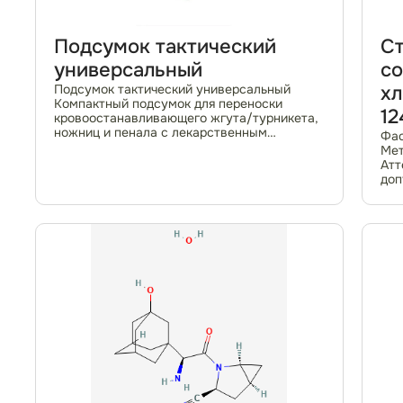
Подсумок тактический
Ст
универсальный
со
Подсумок тактический универсальный
хл
Компактный подсумок для переноски
12
кровоостанавливающего жгута/турникета,
ножниц и пенала с лекарственным
Фас
препаратом. Жгут укладывается внутрь,
Мет
ножницы и пенал – в боковые карманы.
Атт
Подсумок закрывается на В...
доп
% Г
отн
атт