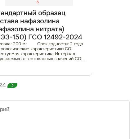
андартный образец
става нафазолина
афазолина нитрата)
ЭЗ-150) ГСО 12492-2024
овка: 200 мг Срок годности: 2 года
рологические характеристики СО:
естуемая характеристика Интервал
ускаемых аттестованных значений СО,
раницы допускаемых значений
осительной погрешности
естованного значения...
24
рий