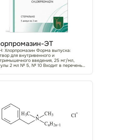
лорпромазин-ЭТ
: Хлорпромазин Форма выпуска:
твор для внутривенного и
тримышечного введения, 25 мг/мл,
улы 2 мл № 5, № 10 Входит в перечень
ЛП Регистрационное удостоверение №
№(005802)-(РГ-RU) По рецепту
макотерапевтическая группа: пс...