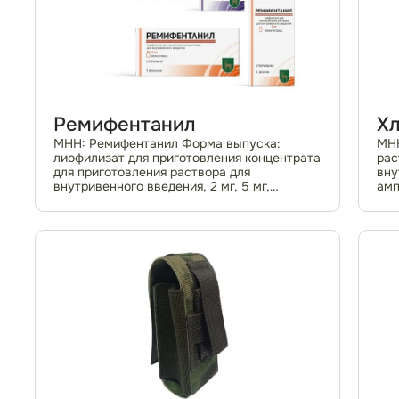
Ремифентанил
Х
МНН: Ремифентанил Форма выпуска:
МНН
лиофилизат для приготовления концентрата
рас
для приготовления раствора для
вну
внутривенного введения, 2 мг, 5 мг,
амп
флаконы № 1, № 5 Регистрационное
ЖНВ
удостоверение № ЛП-№(006578)-(РГ-RU)
ЛП-
Отпуск только для стационаров...
Фар