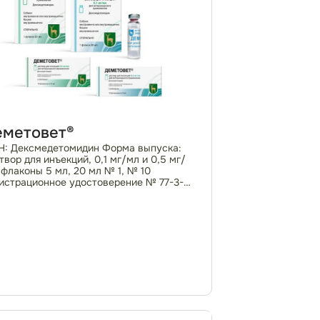
еметовет®
: Дексмедетомидин Форма выпуска:
твор для инъекций, 0,1 мг/мл и 0,5 мг/
 флаконы 5 мл, 20 мл № 1, № 10
истрационное удостоверение № 77-3-
24-5242№ПВР-3-25.24/04024 По
епту ветеринарного специалиста
макотерапевтическая гру...