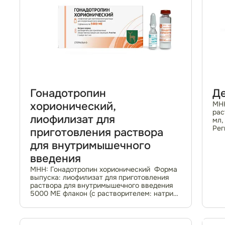
Гонадотропин
Д
хорионический,
МНН
рас
лиофилизат для
мл,
Рег
приготовления раствора
25.
для внутримышечного
рец
Фар
введения
МНН: Гонадотропин хорионический Форма
выпуска: лиофилизат для приготовления
раствора для внутримышечного введения
5000 МЕ флакон (с растворителем: натрия
хлоридом раствором для инъекций 9 мг/мл
ампулы 1 мл / без растворителя) № 5
Входит в...