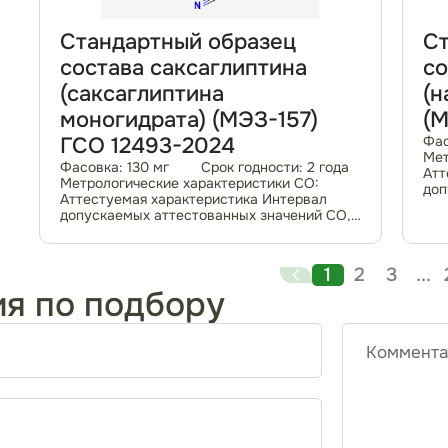
Стандартный образец
Ст
состава саксаглиптина
со
(саксаглиптина
(н
моногидрата) (МЭЗ-157)
(М
ГСО 12493-2024
Фас
Мет
Фасовка: 130 мг Срок годности: 2 года
Атт
Метрологические характеристики СО:
доп
Аттестуемая характеристика Интервал
% Г
допускаемых аттестованных значений СО,
отн
% Границы допускаемых значений
атт
относительной погрешности
аттестованного значения...
1
2
3
...
ия по подбору
Коммента