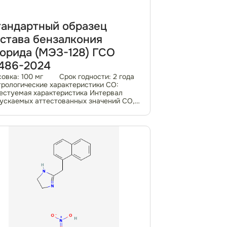
андартный образец
става бензалкония
орида (МЭЗ-128) ГСО
486-2024
овка: 100 мг Срок годности: 2 года
рологические характеристики СО:
естуемая характеристика Интервал
ускаемых аттестованных значений СО,
раницы допускаемых значений
осительной погрешности
естованного значения...