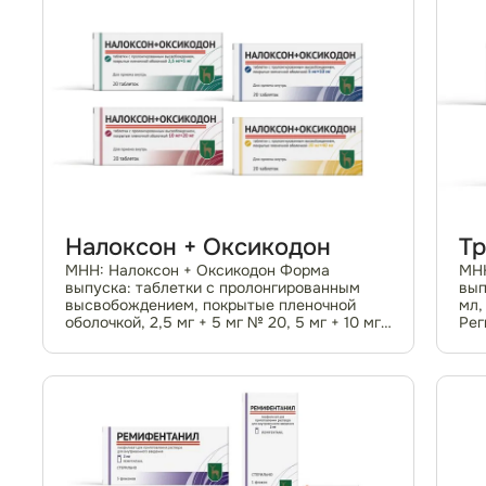
Налоксон + Оксикодон
Т
МНН: Налоксон + Оксикодон Форма
МНН
выпуска: таблетки с пролонгированным
вып
высвобождением, покрытые пленочной
мл,
оболочкой, 2,5 мг + 5 мг № 20, 5 мг + 10 мг
Рег
№ 20, 10 мг + 20 мг № 20, 20 мг + 40 мг №
№(0
20 Входит в перечень ЖНВЛП Список II
Фар
Регистрационн...
при